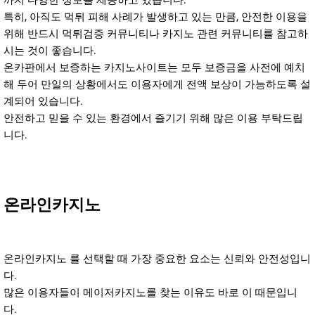
까지 다양한 정보를 제공하고 있습니다.
특히, 아직도 먹튀 피해 사례가 발생하고 있는 만큼, 안전한 이용을
위해 반드시 먹튀검증 커뮤니티나 카지노 관련 커뮤니티를 참고하
시는 것이 좋습니다.
온카판에서 보증하는 카지노사이트는 모두 보증금을 사전에 예치
해 두어 만일의 상황에서도 이용자에게 전액 보상이 가능하도록 설
계되어 있습니다.
안전하고 믿을 수 있는 환경에서 즐기기 위해 많은 이용 부탁드립
니다.
온라인카지노
온라인카지노 를 선택할 때 가장 중요한 요소는 신뢰와 안전성입니
다.
많은 이용자들이 메이저카지노를 찾는 이유도 바로 이 때문입니
다.