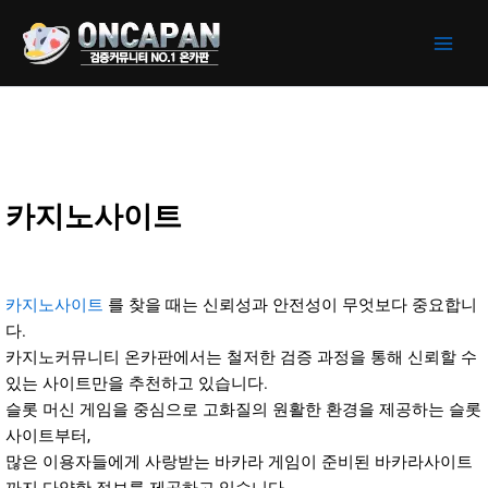
콘
Main
텐
Men
츠
로
건
너
뛰
기
카지노사이트
카지노사이트
를 찾을 때는 신뢰성과 안전성이 무엇보다 중요합니
다.
카지노커뮤니티 온카판에서는 철저한 검증 과정을 통해 신뢰할 수
있는 사이트만을 추천하고 있습니다.
슬롯 머신 게임을 중심으로 고화질의 원활한 환경을 제공하는 슬롯
사이트부터,
많은 이용자들에게 사랑받는 바카라 게임이 준비된 바카라사이트