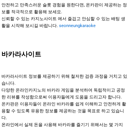
안전하고 만족스러운 슬롯 경험을 원한다면, 온카판이 제공하는 정
보를 적극적으로 활용해 보세요.
신뢰할 수 있는 카지노사이트 에서 즐겁고 안심할 수 있는 배팅 생
활을 시작해 보시길 바랍니다.
seonneungkaraoke
바카라사이트
바카라사이트 정보를 제공하기 위해 철저한 검증 과정을 거치고 있
습니다.
다양한 온라인카지노의 바카라 게임을 분석하여 독립적이고 공정
한 리뷰를 작성함으로써 이용자들에게 도움을 드리고자 합니다.
온카판은 이용자들이 온라인 바카라를 쉽게 이해하고 안전하게 활
용할 수 있도록 유용한 정보를 제공하는 것을 목표로 하고 있습니
다.
온라인에서 실제 돈을 사용해 바카라를 즐기기 위해서는 몇 가지